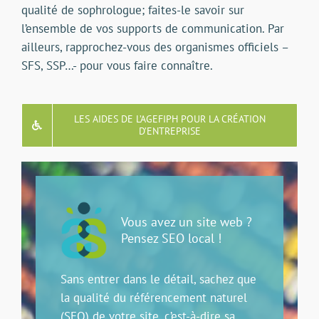
qualité de sophrologue; faites-le savoir sur
l’ensemble de vos supports de communication. Par
ailleurs, rapprochez-vous des organismes officiels –
SFS, SSP…- pour vous faire connaître.
LES AIDES DE L’AGEFIPH POUR LA CRÉATION
D’ENTREPRISE
Vous avez un site web ?
Pensez SEO local !
Sans entrer dans le détail, sachez que
la qualité du référencement naturel
(SEO) de votre site, c’est-à-dire sa