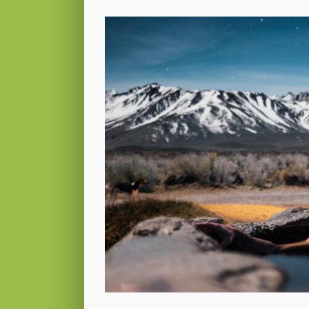
Voir
l'image
agrandie