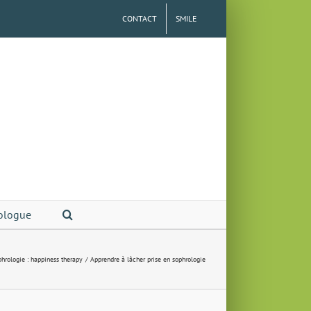
CONTACT
SMILE
ologue
hrologie : happiness therapy
Apprendre à lâcher prise en sophrologie