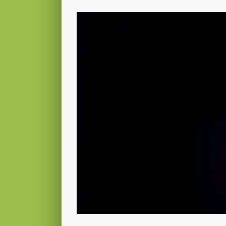
Voir
l'image
agrandie