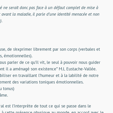
ité ne serait donc pas face à un défaut complet de mise à
nt avant la maladie, il parle d’une identité menacée et non
).
use, de s’exprimer librement par son corps (verbales et
es, émotionnelles).
ous parler de ce qu’il vit, le seul à pouvoir nous guider
dont il a aménagé son existence” M.L Eustache-Vallée.
biliser en travaillant l’humeur et à la labilité de notre
gement des variations toniques émotionnelles.
u tonus)
’âme.
al est l’interprète de tout ce qui se passe dans le
 à cette présence physique au monde, en accord avec le