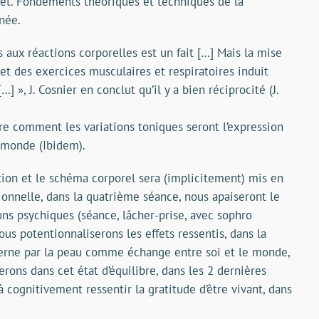
ujet. Fondements théoriques et techniques de la
née.
aux réactions corporelles est un fait […] Mais la mise
et des exercices musculaires et respiratoires induit
] », J. Cosnier en conclut qu’il y a bien réciprocité (J.
 comment les variations toniques seront l’expression
 monde (Ibidem).
tion et le schéma corporel sera (implicitement) mis en
ionnelle, dans la quatrième séance, nous apaiseront le
ons psychiques (séance, lâcher-prise, avec sophro
us potentionnaliserons les effets ressentis, dans la
terne par la peau comme échange entre soi et le monde,
rons dans cet état d’équilibre, dans les 2 dernières
 cognitivement ressentir la gratitude d’être vivant, dans