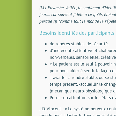
(M.l Eustache-Vallée, le sentiment d’ident
jour…. car souvent fidèle à ce qu’ils étaie
perdue (!) (comme tout le monde le répète
Besoins identifiés des participants
de repères stables, de sécurité.
d’une écoute attentive et chaleure
non-verbales, sensorielles, créativ
« Le patient est le seul à pouvoir n
pour nous aider à sentir la façon 
Travailler à rendre stable, ou se sta
temps présent, -accueillir le chan
(mécanique neuro-physiologique d
Poser son attention sur les états d
J-D. Vincent : « Le système nerveux centr
monde pour adapter le tonus musculaire