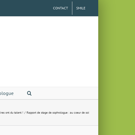
CONTACT
SMILE
ologue
res ont du talent !
Rapport de stage de sophrologue : au coeur de soi