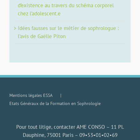
d’existence au travers du schéma corporel
chez l’adolescent.e
Idées fausses sur le métier de sophrologue :
l’avis de Gaëlle Piton
Mentions légales ESSA
Etats Généraux de la Formation en Sophrologie
Pour tout litige, contacter AME CONSO – 11 Pl.
Dauphine, 75001 Paris –
09•53•01•02•69