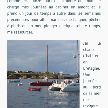
comme les quinze jours de la Route du Rhum, je
charge mes journées au cabinet en amont et je
prend un jour de temps à autre dans les semaines
précédentes pour aller marcher, me baigner, pêcher
à pieds ou en mer, plonger quelque soit le temps,
me ressourcer.
J’ai la
chance
d’habiter
en
Bretagne.
Une
journée
au bord
de la mer
me
revigore